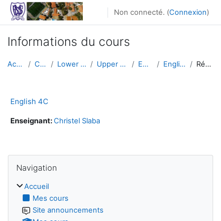
Passer au contenu principal
Non connecté. (
Connexion
)
Informations du cours
Accueil
Cours
Lower School
Upper Primary
English
English 4C
Résumé
English 4C
Enseignant:
Christel Slaba
Passer Navigation
Navigation
Accueil
Mes cours
Site announcements