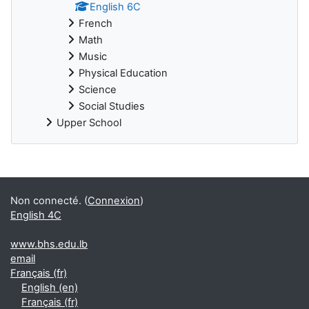
English 6C
French
Math
Music
Physical Education
Science
Social Studies
Upper School
Non connecté. (
Connexion
)
English 4C
www.bhs.edu.lb
email
Français ‎(fr)‎
English ‎(en)‎
Français ‎(fr)‎